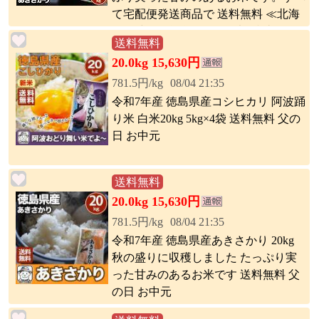
て宅配便発送商品で 送料無料 ≪北海
道・沖縄・離島は別途送料(税込)が発
送料無料
生します。≫
20.0kg 15,630円
781.5円/kg
08/04 21:35
令和7年産 徳島県産コシヒカリ 阿波踊
り米 白米20kg 5kg×4袋 送料無料 父の
日 お中元
送料無料
20.0kg 15,630円
781.5円/kg
08/04 21:35
令和7年産 徳島県産あきさかり 20kg
秋の盛りに収穫しました たっぷり実
った甘みのあるお米です 送料無料 父
の日 お中元