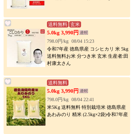
送料無料
玄米
5.0kg 3,990円
798.0円/kg
08/04 15:23
令和7年産 徳島県産 コシヒカリ 米 5kg
送料無料お米 分つき米 玄米 生産者:田
村康太さん
送料無料
5.0kg 3,990円
798.0円/kg
08/04 22:41
米5Kg 送料無料 特別栽培米 徳島県産
あわみのり 精米 (2.5kg×2袋)令和7年産