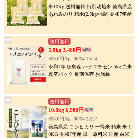
米10Kg 送料無料 特別栽培米 徳島県産
あわみのり 精米(2.5kg×4袋) 令和7年産
送料無料
5.0kg 3,480円
696.0円/kg
08/04 15:24
令和7年 徳島産 ハナエチゼン 5kg 白米
真空パック 長期保存 お歳暮
送料無料
10.0kg 6,980円
698.0円/kg
08/04 22:27
徳島県産 コシヒカリ 一等米 精米 米 1
0KG 令和7年産 単一原料米 国産 白米