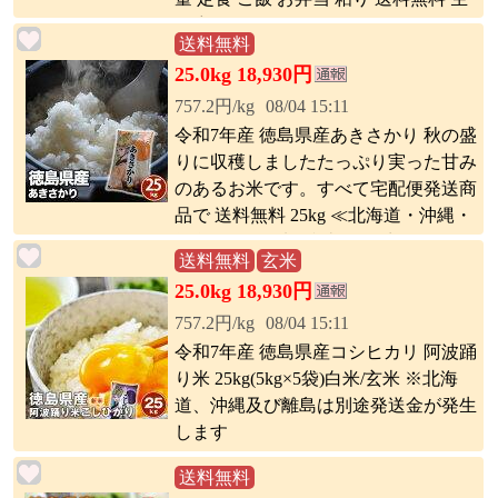
活応援
送料無料
25.0kg 18,930円
757.2円/kg
08/04 15:11
令和7年産 徳島県産あきさかり 秋の盛
りに収穫しましたたっぷり実った甘み
のあるお米です。すべて宅配便発送商
品で 送料無料 25kg ≪北海道・沖縄・
離島は別途送料(税込)が発生します。
送料無料
玄米
≫
25.0kg 18,930円
757.2円/kg
08/04 15:11
令和7年産 徳島県産コシヒカリ 阿波踊
り米 25kg(5kg×5袋)白米/玄米 ※北海
道、沖縄及び離島は別途発送金が発生
します
送料無料