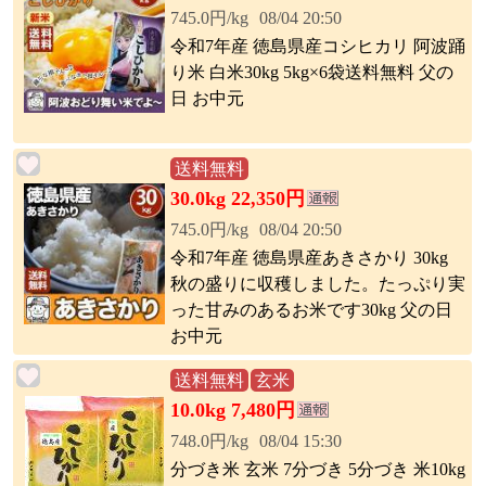
745.0円/kg
08/04 20:50
令和7年産 徳島県産コシヒカリ 阿波踊
り米 白米30kg 5kg×6袋送料無料 父の
日 お中元
送料無料
30.0kg 22,350円
745.0円/kg
08/04 20:50
令和7年産 徳島県産あきさかり 30kg
秋の盛りに収穫しました。たっぷり実
った甘みのあるお米です30kg 父の日
お中元
送料無料
玄米
10.0kg 7,480円
748.0円/kg
08/04 15:30
分づき米 玄米 7分づき 5分づき 米10kg