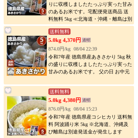
りに収穫しましたたっぷり実った甘み
のあるお米です。宅配便発送商品 送
料無料 5kg ≪北海道・沖縄・離島は別
途送料(税込)が発生します。≫
送料無料
5.0kg 4,370円
874.0円/kg
08/04 22:39
令和7年産 徳島県産あきさかり 5kg 秋
の盛りに収穫しましたたっぷり実った
甘みのあるお米です。 父の日 お中元
送料無料
5.0kg 4,380円
876.0円/kg
08/04 15:23
令和7年産 徳島県産コシヒカリ 送料無
料 阿波踊り米 5kg ※北海道、沖縄及
び離島は別途発送金が発生します