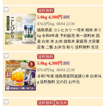
送料無料
5.0kg 4,380円
876.0円/kg
08/04 22:39
徳島県産 コシヒカリ 一等米 精米 米 5
kg 令和8年産 予約販売 単一原料米 国
産 白米 米 お米 徳島米 家庭用 大容量
定食 ご飯 お弁当 粘り 送料無料 生活
応援
送料無料
5.0kg 4,380円
876.0円/kg
08/04 22:39
令和7年産 徳島県産阿波踊り米 白米5k
g 送料無料 父の日 お中元
送料無料
無洗米