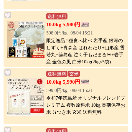
送料無料
10.0kg 5,980円
598.0円/kg
08/04 15:21
限定逸品 5種食べ比べ 岩手産 銀河の
しずく+青森産 はれわたり+山形産 雪
若丸+徳島産 泣く子もだまる米+岩手
産 金色の風 白米10kg(2kg×5袋)
送料無料
玄米
10.0kg 5,990円
599.0円/kg
08/04 15:21
令和7年徳島産 オリジナルブレンドプ
レミアム 複数原料米 10kg 長期保存お
米 分つき米 玄米 送料無料
送料無料