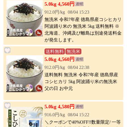
5.0kg 4,560円
912.0円/kg
08/04 15:23
無洗米 令和7年産 徳島県産コシヒカリ
阿波踊り米の 無洗米 5kg 送料無料 ※
北海道、沖縄及び離島は別途発送料金
が発生します。
送料無料
無洗米
5.0kg 4,560円
912.0円/kg
08/04 22:38
送料無料 無洗米 令和7年産 徳島県産
コシヒカリ 5kg 阿波踊り米の無洗米
父の日 お中元
5.0kg 4,580円
916.0円/kg
08/04 15:22
＼クーポンで40%OFF!!数量限定/ 一等