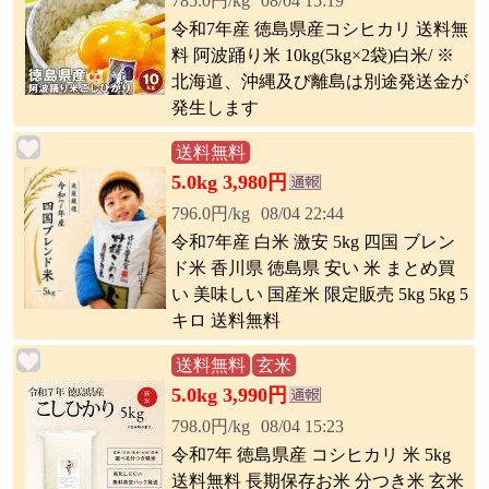
785.0円/kg
08/04 15:19
令和7年産 徳島県産コシヒカリ 送料無
料 阿波踊り米 10kg(5kg×2袋)白米/ ※
北海道、沖縄及び離島は別途発送金が
発生します
送料無料
5.0kg 3,980円
796.0円/kg
08/04 22:44
令和7年産 白米 激安 5kg 四国 ブレン
ド米 香川県 徳島県 安い 米 まとめ買
い 美味しい 国産米 限定販売 5kg 5kg 5
キロ 送料無料
送料無料
玄米
5.0kg 3,990円
798.0円/kg
08/04 15:23
令和7年 徳島県産 コシヒカリ 米 5kg
送料無料 長期保存お米 分つき米 玄米