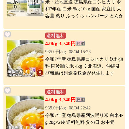
米・産地直送 徳島県産コシヒカリ 令
和7年産 白米 5kg 10kg 国産 家庭用 大
容量 粘り ふっくら ハンバーグ とんか
つ 定食に合う 5キロ 10キロ
送料無料
4.0kg 3,740円
935.0円/kg
08/04 15:23
令和7年産 徳島県産コシヒカリ 送料無
料 阿波踊り米 4kg ※北海道、沖縄及
び離島は別途発送金が発生します
送料無料
4.0kg 3,740円
935.0円/kg
08/04 22:42
令和7年産 徳島県産阿波踊り米 白米4k
g 2kg×2袋 送料無料 父の日 お中元