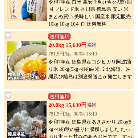
令和7年産 白米 激安 10kg (5kg×2袋) 四
国 ブレンド米 香川県 徳島県 安い 米
まとめ買い 美味しい 国産米 限定販売
10kg 10kg 10キロ 送料無料
送料無料
20.0kg 15,630円
781.5円/kg
08/04 15:13
令和7年産 徳島県産コシヒカリ阿波踊
り米 20kg(5kg×4袋)白米 ※北海道、沖
縄及び離島は別途発送金が発生します
送料無料
20.0kg 15,630円
781.5円/kg
08/04 15:13
令和7年産 徳島県産あきさかり 20kg(5
kg×4袋)秋の盛りに収穫しました たっ
ぷり実った甘みのあるお米です。すべ