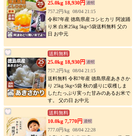
25.0kg 18,930円
757.2円/kg
08/04 21:15
令和7年産 徳島県産コシヒカリ 阿波踊
り米 白米25kg 5kg×5袋送料無料 父の
日 お中元
送料無料
25.0kg 18,930円
757.2円/kg
08/04 21:15
送料無料 令和7年産 徳島県産あきさか
り 25kg 5kg×5袋 秋の盛りに収穫しま
したたっぷり実った甘みのあるお米で
す。 父の日 お中元
送料無料
10.0kg 7,770円
777.0円/kg
08/04 22:28