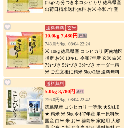
(5kg×2) 分つき米コシヒカリ 徳島県産
出荷日精米送料無料 お米 令和7年産
送料無料
玄米
10.0kg 7,480円
748.0円/kg
08/04 22:24
米 10kg 徳島県産 コシヒカリ 阿南地区
指定 お米 10キロ 令和7年産 玄米 白米
7分づき 5分づき 3分づき オーダー精
米 ご注文後に精米 5kg×2袋 送料無料
送料無料
5.0kg 3,780円
756.0円/kg
08/04 22:42
徳島県産 コシヒカリ 一等米 ★SALE
★ 精米 米 5kg 令和7年産 単一原料米
国産 白米 米 お米 徳島米 家庭用 大容
量 定食 ご飯 お弁当 粘り 送料無料 生