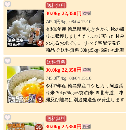
送料無料
30.0kg 22,350円
745.0円/kg
08/04 15:10
令和6年産 徳島県産あきさかり 秋の盛
りに収穫しましたたっぷり実った甘み
のあるお米です。 すべて宅配便発送
商品で 送料無料 30kg(5kg×6袋) ≪北海
道・沖縄・離島は別途送料(税込)が発
送料無料
生します。≫
30.0kg 22,350円
745.0円/kg
08/04 15:10
令和7年産 徳島県産コシヒカリ阿波踊
り米 30kg(5kg×6袋)白米 ※北海道、沖
縄及び離島は別途発送金が発生します
送料無料
30.0kg 22,350円