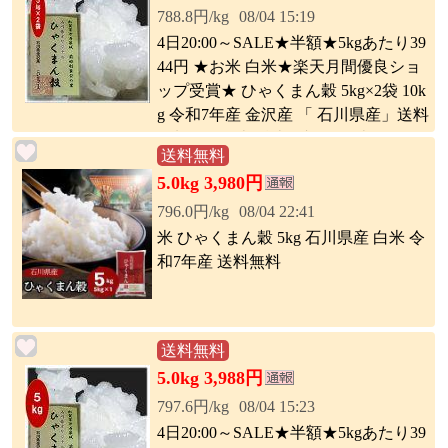
788.8円/kg
08/04 15:19
4日20:00～SALE★半額★5kgあたり39
44円 ★お米 白米★楽天月間優良ショ
ップ受賞★ ひゃくまん穀 5kg×2袋 10k
g 令和7年産 金沢産 「 石川県産」送料
無料 h15c2 米 精米 ブランド米 10キロ
送料無料
一等米 ごはん ご飯 美味しい 高級米
5.0kg 3,980円
記念品 ギフト プレゼント
796.0円/kg
08/04 22:41
米 ひゃくまん穀 5kg 石川県産 白米 令
和7年産 送料無料
送料無料
5.0kg 3,988円
797.6円/kg
08/04 15:23
4日20:00～SALE★半額★5kgあたり39