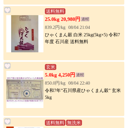
送料無料
25.0kg 20,980円
839.2円/kg
08/04 21:04
ひゃくまん穀 白米 25kg(5kg×5) 令和7
年度 石川産 送料無料
玄米
5.0kg 4,250円
850.0円/kg
08/04 22:40
令和7年”石川県産ひゃくまん穀” 玄米
5kg
送料無料
無洗米