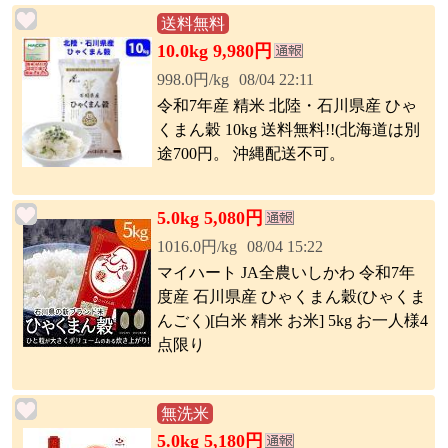
送料無料
10.0kg 9,980円
998.0円/kg
08/04 22:11
令和7年産 精米 北陸・石川県産 ひゃ
くまん穀 10kg 送料無料!!(北海道は別
途700円。 沖縄配送不可。
5.0kg 5,080円
1016.0円/kg
08/04 15:22
マイハート JA全農いしかわ 令和7年
度産 石川県産 ひゃくまん穀(ひゃくま
んごく)[白米 精米 お米] 5kg お一人様4
点限り
無洗米
5.0kg 5,180円