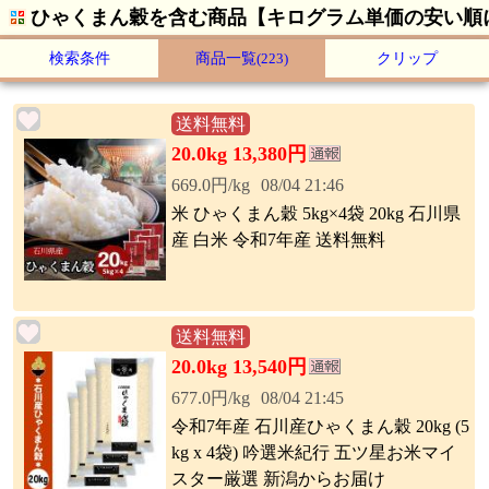
ひゃくまん穀を含む商品【キログラム単価の安い順
検索条件
商品一覧
(223)
クリップ
送料無料
20.0kg 13,380円
669.0円/kg
08/04 21:46
米 ひゃくまん穀 5kg×4袋 20kg 石川県
産 白米 令和7年産 送料無料
送料無料
20.0kg 13,540円
677.0円/kg
08/04 21:45
令和7年産 石川産ひゃくまん穀 20kg (5
kg x 4袋) 吟選米紀行 五ツ星お米マイ
スター厳選 新潟からお届け