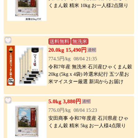
くまん穀 精米 10kg お一人様2点限り
送料無料
無洗米
20.0kg 15,490円
774.5円/kg
08/04 21:35
令和7年産 無洗米 石川産ひゃくまん穀
20kg (5kg x 4袋) 吟選米紀行 五ツ星お
米マイスター厳選 新潟からお届け
5.0kg 3,880円
776.0円/kg
08/04 15:23
安田商事 令和7年度産 石川県産 ひゃ
くまん穀 精米 5kg お一人様4点限り