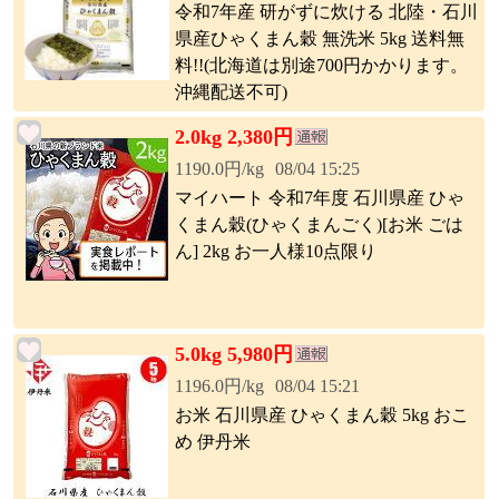
令和7年産 研がずに炊ける 北陸・石川
県産ひゃくまん穀 無洗米 5kg 送料無
料!!(北海道は別途700円かかります。
沖縄配送不可)
2.0kg 2,380円
1190.0円/kg
08/04 15:25
マイハート 令和7年度 石川県産 ひゃ
くまん穀(ひゃくまんごく)[お米 ごは
ん] 2kg お一人様10点限り
5.0kg 5,980円
1196.0円/kg
08/04 15:21
お米 石川県産 ひゃくまん穀 5kg おこ
め 伊丹米