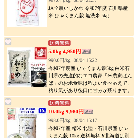
987.6円/kg
08/04 22:37
JA全農いしかわ 令和7年度 石川県産
米 ひゃくまん穀 無洗米 5kg
送料無料
5.0kg 4,950円
990.0円/kg
08/04 15:22
令和7年度産 ひゃくまん穀5kg 白米石
川県の先進的なエコ農家「米農家ばん
ば」のお米食味は程よい食べ応えで、
粘り気があり後口に甘みが残ります。
冷めてもおいしさが持続する品種で
送料無料
す。生産量がまだ少なく希少なブラン
10.0kg 9,980円
ド米です。
998.0円/kg
08/04 15:17
令和7年産 精米 北陸・石川県産 ひゃ
くまん穀 10kg 送料無料!!(北海道は別