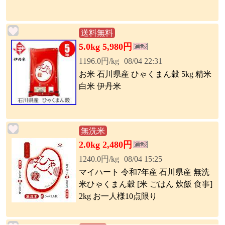
送料無料
5.0kg 5,980円
1196.0円/kg
08/04 22:31
お米 石川県産 ひゃくまん穀 5kg 精米
白米 伊丹米
無洗米
2.0kg 2,480円
1240.0円/kg
08/04 15:25
マイハート 令和7年産 石川県産 無洗
米ひゃくまん穀 [米 ごはん 炊飯 食事]
2kg お一人様10点限り