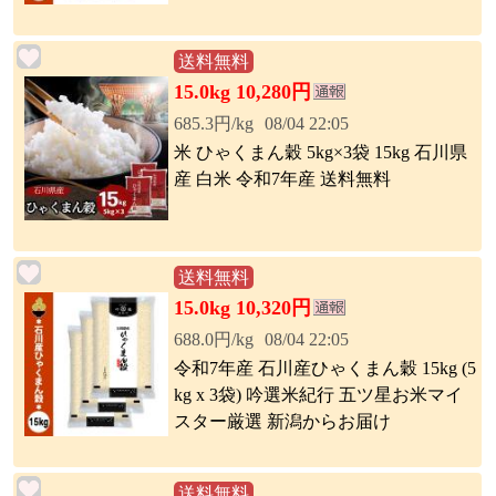
送料無料
15.0kg 10,280円
685.3円/kg
08/04 22:05
米 ひゃくまん穀 5kg×3袋 15kg 石川県
産 白米 令和7年産 送料無料
送料無料
15.0kg 10,320円
688.0円/kg
08/04 22:05
令和7年産 石川産ひゃくまん穀 15kg (5
kg x 3袋) 吟選米紀行 五ツ星お米マイ
スター厳選 新潟からお届け
送料無料