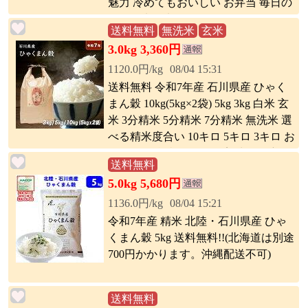
魅力 冷めてもおいしい お弁当 毎日の
ご飯 送料無料
送料無料
無洗米
玄米
3.0kg 3,360円
1120.0円/kg
08/04 15:31
送料無料 令和7年産 石川県産 ひゃく
まん穀 10kg(5kg×2袋) 5kg 3kg 白米 玄
米 3分精米 5分精米 7分精米 無洗米 選
べる精米度合い 10キロ 5キロ 3キロ お
にぎり お弁当 冷めても美味しい 新品
送料無料
種 ギフト プレゼント ご挨拶 お祝い
5.0kg 5,680円
お土産 バレンタイン ひな祭り 春 卒業
1136.0円/kg
08/04 15:21
令和7年産 精米 北陸・石川県産 ひゃ
くまん穀 5kg 送料無料!!(北海道は別途
700円かかります。沖縄配送不可)
送料無料