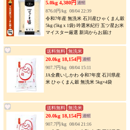
5.0kg 4,380円
876.0円/kg
08/04 22:39
令和7年産 無洗米 石川産ひゃくまん穀
5kg (5kg x 1袋) 吟選米紀行 五ツ星お米
マイスター厳選 新潟からお届け
送料無料
無洗米
20.0kg 18,154円
907.7円/kg
08/04 15:11
JA全農いしかわ 令和7年度 石川県産
米 ひゃくまん穀 無洗米 5kg×4袋
送料無料
無洗米
20.0kg 18,154円
907.7円/kg
08/04 21:16