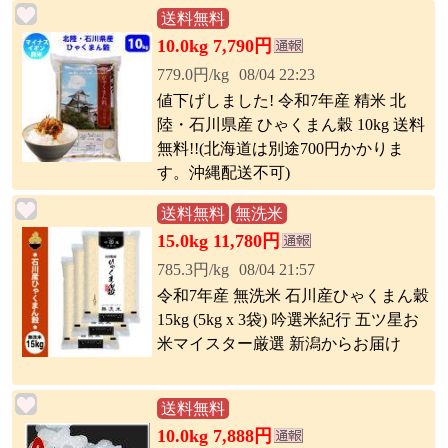
送料無料
10.0kg 7,790円
779.0円/kg
08/04 22:23
値下げしました! 令和7年産 精米 北
陸・石川県産 ひゃくまん穀 10kg 送料
無料!!(北海道は別途700円かかりま
す。沖縄配送不可)
送料無料
無洗米
15.0kg 11,780円
785.3円/kg
08/04 21:57
令和7年産 無洗米 石川産ひゃくまん穀
15kg (5kg x 3袋) 吟選米紀行 五ツ星お
米マイスター厳選 新潟からお届け
送料無料
10.0kg 7,888円