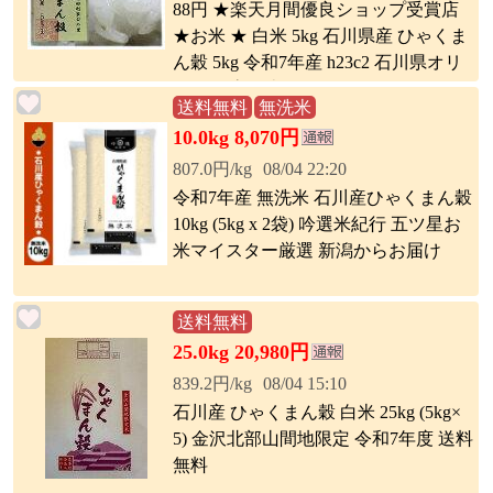
88円 ★楽天月間優良ショップ受賞店
★お米 ★ 白米 5kg 石川県産 ひゃくま
ん穀 5kg 令和7年産 h23c2 石川県オリ
ジナル 高級米
送料無料
無洗米
10.0kg 8,070円
807.0円/kg
08/04 22:20
令和7年産 無洗米 石川産ひゃくまん穀
10kg (5kg x 2袋) 吟選米紀行 五ツ星お
米マイスター厳選 新潟からお届け
送料無料
25.0kg 20,980円
839.2円/kg
08/04 15:10
石川産 ひゃくまん穀 白米 25kg (5kg×
5) 金沢北部山間地限定 令和7年度 送料
無料