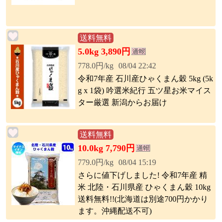
送料無料
5.0kg 3,890円
778.0円/kg
08/04 22:42
令和7年産 石川産ひゃくまん穀 5kg (5k
g x 1袋) 吟選米紀行 五ツ星お米マイス
ター厳選 新潟からお届け
送料無料
10.0kg 7,790円
779.0円/kg
08/04 15:19
さらに値下げしました! 令和7年産 精
米 北陸・石川県産 ひゃくまん穀 10kg
送料無料!!(北海道は別途700円かかり
ます。沖縄配送不可)