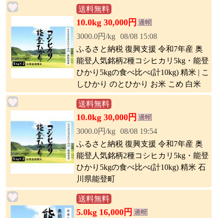
送料無料
10.0kg 30,000円
3000.0円/kg
08/08 15:08
ふるさと納税 復興支援 令和7年産 奥
能登人気銘柄2種コシヒカリ5kg・能登
ひかり5kgの食べ比べ(計10kg) 精米 | こ
しひかり のとひかり お米 こめ 白米
精米 ごはん おむすび おにぎり お弁当
送料無料
食品 人気 おすすめ 送料無料
10.0kg 30,000円
3000.0円/kg
08/08 19:54
ふるさと納税 復興支援 令和7年産 奥
能登人気銘柄2種コシヒカリ5kg・能登
ひかり5kgの食べ比べ(計10kg) 精米 石
川県能登町
送料無料
5.0kg 16,000円