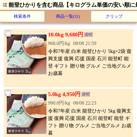
能登ひかりを含む商品【キログラム単価の安い順に
検索条件
商品一覧
(32)
クリップ
10.0kg 9,680円
968.0円/kg
08/08 21:59
令和7年産 白米 能登ひかり 5kg×2袋 復
興支援 復興 応援 国産 石川 能登町 能
登 ギフト 贈り物 グルメ ご当地グルメ
お歳暮
5.0kg 4,950円
990.0円/kg
08/08 22:23
令和7年産 白米 能登ひかり 5kg 復興支
援 復興 応援 国産 石川 能登町 能登 ギ
フト 贈り物 グルメ ご当地グルメ お歳
暮