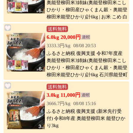
奥能登柳田米3姉妹(奥能登柳田米こし
ひかり・柳田産ひゃくまん穀・奥能登
柳田米能登ひかり)計6kg | お米 こめ 白
米 奥能登柳田米 こしひかり コシヒカ
送料無料
リ 能登ひかり のとひかり 食品 人気
6.0kg 20,000円
おすすめ 送料無料
3333.3円/kg
08/08 20:53
ふるさと納税 復興支援 令和7年度産
奥能登柳田米3姉妹(奥能登柳田米こし
ひかり・柳田産ひゃくまん穀・奥能登
柳田米能登ひかり)計6kg 石川県能登町
送料無料
3.0kg 11,000円
3666.7円/kg
08/08 15:16
ふるさと納税 復興支援 (新米先行受
付) 令和8年産 奥能登柳田米 能登ひか
り3kg