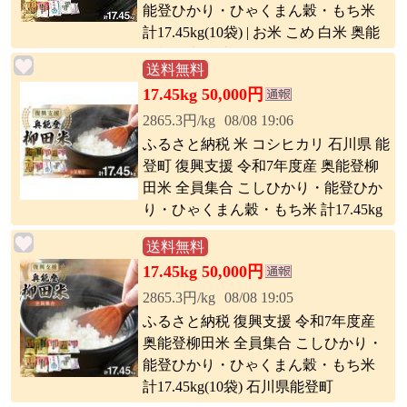
能登ひかり・ひゃくまん穀・もち米
計17.45kg(10袋) | お米 こめ 白米 奥能
登柳田米 精米 コシヒカリ のとひかり
送料無料
ひゃくまん穀 ごはん ご飯 おにぎり お
17.45kg 50,000円
むすび 弁当 人気 おすすめ 送料無料
2865.3円/kg
08/08 19:06
ふるさと納税 米 コシヒカリ 石川県 能
登町 復興支援 令和7年度産 奥能登柳
田米 全員集合 こしひかり・能登ひか
り・ひゃくまん穀・もち米 計17.45kg
(10袋)
送料無料
17.45kg 50,000円
2865.3円/kg
08/08 19:05
ふるさと納税 復興支援 令和7年度産
奥能登柳田米 全員集合 こしひかり・
能登ひかり・ひゃくまん穀・もち米
計17.45kg(10袋) 石川県能登町