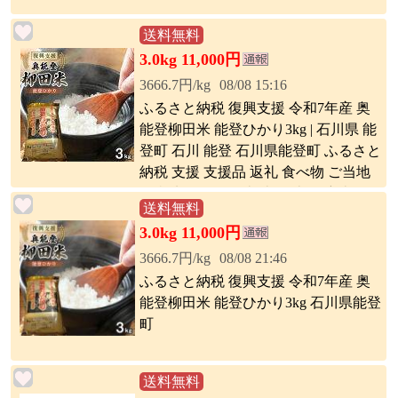
送料無料
3.0kg 11,000円
3666.7円/kg
08/08 15:16
ふるさと納税 復興支援 令和7年産 奥
能登柳田米 能登ひかり3kg | 石川県 能
登町 石川 能登 石川県能登町 ふるさと
納税 支援 支援品 返礼 食べ物 ご当地
ご当地グルメ お米 米 白米 国産米 ご
送料無料
飯 特産品 名産 特産 名産品
3.0kg 11,000円
3666.7円/kg
08/08 21:46
ふるさと納税 復興支援 令和7年産 奥
能登柳田米 能登ひかり3kg 石川県能登
町
送料無料