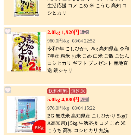
生活応援 コメ こめ 米 こうち 高知 コ
シヒカリ
2.0kg 1,920円
960.0円/kg
08/04 22:52
令和7年 こしひかり 2kg 高知県産 令和
7年産 精米 お米 こめ 白米 ご飯 ごはん
コシヒカリ ギフト プレゼント 産地直
送 銀シャリ
送料無料
無洗米
5.0kg 4,880円
976.0円/kg
08/04 15:22
BG 無洗米 高知県産 こしひかり 5kg(J
A高知県) | 5kg 生活応援 コメ こめ 米
こうち 高知 コシヒカリ 無洗