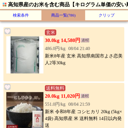
高知県産のお米を含む商品【キログラム単価の安い
検索条件
商品一覧
(786)
クリップ
玄米
30.0kg 14,580円
486.0円/kg
08/04 21:40
新米8年産 玄米 高知県南国市よさ恋美
人2等30kg
送料無料
20.0kg 11,020円
551.0円/kg
08/04 21:59
新米 令和8年産 コシヒカリ 20kg (5kg×
4袋) 高知県産 米 送料無料 14日以内発
送