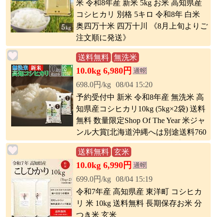
米 令和8年産 新米 5kg お米 高知県産
コシヒカリ 別格 5キロ 令和8年 白米
奥四万十米 四万十川 《8月上旬よりご
注文順に発送》
送料無料
無洗米
10.0kg 6,980円
698.0円/kg
08/04 15:20
予約受付中 新米 令和8年産 無洗米 高
知県産コシヒカリ10kg (5kg×2袋) 送料
無料 数量限定Shop Of The Year 米ジャ
ンル大賞[北海道沖縄へは別途送料760
円] コンビニ受取 コンビニ決済 後払い
送料無料
玄米
可
10.0kg 6,990円
699.0円/kg
08/04 15:19
令和7年産 高知県産 東洋町 コシヒカ
リ 米 10kg 送料無料 長期保存お米 分
つき米 玄米