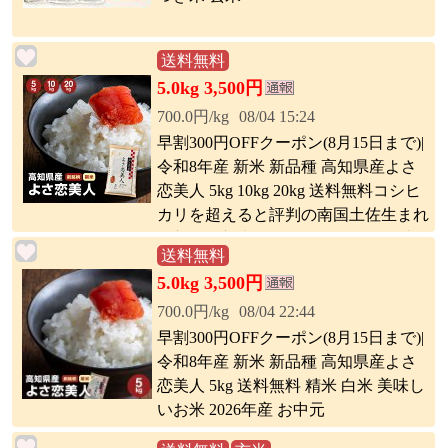
送料無料
5.0kg 3,500円
700.0円/kg
08/04 15:24
早割300円OFFクーポン(8月15日まで)|
令和8年産 新米 新品種 高知県産よさ
恋美人 5kg 10kg 20kg 送料無料コシヒ
カリを超えると評判の南国土佐生まれ
の新品種新米をいち早くお届け 精米
送料無料
白米 美味しいお米 2026年産※北海
5.0kg 3,500円
道、沖縄及び離島は別途送料
700.0円/kg
08/04 22:44
早割300円OFFクーポン(8月15日まで)|
令和8年産 新米 新品種 高知県産よさ
恋美人 5kg 送料無料 精米 白米 美味し
いお米 2026年産 お中元