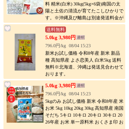
料 精米(白米) 30kg(5kg×6袋)南国の太
陽と土佐の清流が育てたこしひかりで
す。※沖縄及び離島は別途発送料金が
発生します
送料無料
5.0kg 3,980円
796.0円/kg
08/04 15:23
新米お試し価格 令和8年産 新米 新品
種 高知県産 よさ恋美人 白米5kg 送料
無料※北海道、沖縄は発送見合わせて
おります。
5.0kg 3,980円
796.0円/kg
08/04 15:23
5kgのみ お試し価格 新米 令和8年産 米
お米 5kg 10kg 20kg 30kg 高知県産 南国
そだち 5キロ 10キロ 20キロ 30キロ 20
26年産 お米 単一原料米 おくさま印 お
試し価格