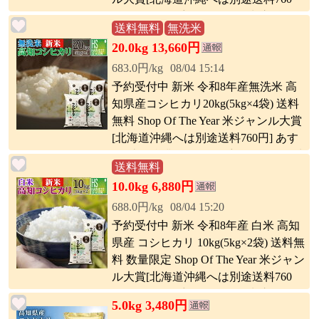
円] コンビニ受取 コンビニ決済 後払い
送料無料
無洗米
可
20.0kg 13,660円
683.0円/kg
08/04 15:14
予約受付中 新米 令和8年産無洗米 高
知県産コシヒカリ20kg(5kg×4袋) 送料
無料 Shop Of The Year 米ジャンル大賞
[北海道沖縄へは別途送料760円] あす
楽_土曜営業 コンビニ受取 コンビニ決
送料無料
済 後払い 可
10.0kg 6,880円
688.0円/kg
08/04 15:20
予約受付中 新米 令和8年産 白米 高知
県産 コシヒカリ 10kg(5kg×2袋) 送料無
料 数量限定 Shop Of The Year 米ジャン
ル大賞[北海道沖縄へは別途送料760
円] コンビニ受取 コンビニ決済 後払い
5.0kg 3,480円
可