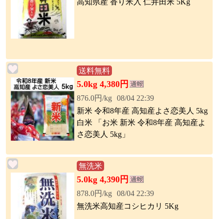
高知県産 香り米入 仁井田米 5Kg
送料無料
5.0kg 4,380円
876.0円/kg
08/04 22:39
新米 令和8年産 高知産よさ恋美人 5kg
白米 「お米 新米 令和8年産 高知産よ
さ恋美人 5kg」
無洗米
5.0kg 4,390円
878.0円/kg
08/04 22:39
無洗米高知産コシヒカリ 5Kg