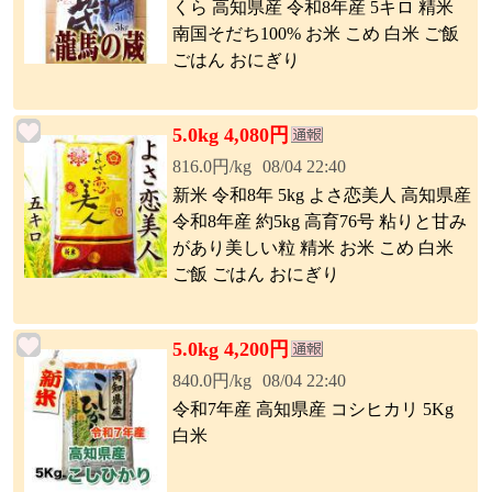
くら 高知県産 令和8年産 5キロ 精米
南国そだち100% お米 こめ 白米 ご飯
ごはん おにぎり
5.0kg 4,080円
816.0円/kg
08/04 22:40
新米 令和8年 5kg よさ恋美人 高知県産
令和8年産 約5kg 高育76号 粘りと甘み
があり美しい粒 精米 お米 こめ 白米
ご飯 ごはん おにぎり
5.0kg 4,200円
840.0円/kg
08/04 22:40
令和7年産 高知県産 コシヒカリ 5Kg
白米