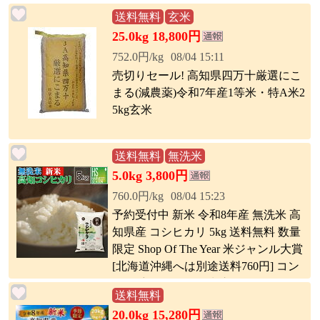
送料無料
玄米
25.0kg 18,800円
752.0円/kg
08/04 15:11
売切りセール! 高知県四万十厳選にこ
まる(減農薬)令和7年産1等米・特A米2
5kg玄米
送料無料
無洗米
5.0kg 3,800円
760.0円/kg
08/04 15:23
予約受付中 新米 令和8年産 無洗米 高
知県産 コシヒカリ 5kg 送料無料 数量
限定 Shop Of The Year 米ジャンル大賞
[北海道沖縄へは別途送料760円] コン
ビニ受取 コンビニ決済 後払い 可
送料無料
20.0kg 15,280円