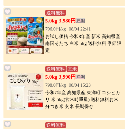
送料無料
5.0kg 3,980円
796.0円/kg
08/04 22:41
お試し価格 令和8年産 新米 高知県産
南国そだち 白米 5kg 送料無料 季節限
定
送料無料
玄米
5.0kg 3,990円
798.0円/kg
08/04 15:23
令和7年産 高知県産 東洋町 コシヒカ
リ 米 5kg(玄米時重量) 送料無料お米
分つき米 玄米 長期保存
送料無料