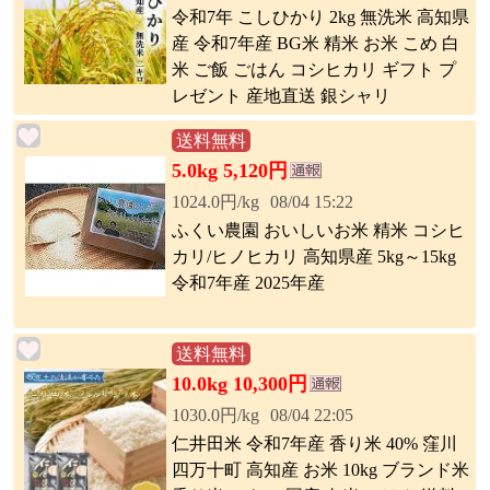
令和7年 こしひかり 2kg 無洗米 高知県
産 令和7年産 BG米 精米 お米 こめ 白
米 ご飯 ごはん コシヒカリ ギフト プ
レゼント 産地直送 銀シャリ
送料無料
5.0kg 5,120円
1024.0円/kg
08/04 15:22
ふくい農園 おいしいお米 精米 コシヒ
カリ/ヒノヒカリ 高知県産 5kg～15kg
令和7年産 2025年産
送料無料
10.0kg 10,300円
1030.0円/kg
08/04 22:05
仁井田米 令和7年産 香り米 40% 窪川
四万十町 高知産 お米 10kg ブランド米