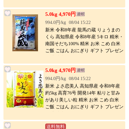
5.0kg 4,970円
994.0円/kg
08/04 15:22
新米 令和8年産 龍馬の蔵 りょうまの
くら 高知県産 令和8年産 5キロ 精米・
南国そだち100% 精米 お米 こめ 白米
ご飯 ごはん おにぎり ギフト プレゼン
ト 産地直送 銀シャリ
5.0kg 4,970円
994.0円/kg
08/04 15:22
新米 よさ恋美人 高知県産 令和8年産
約5kg 高育76号 開発14年 粘りと甘み
があり美しい粒 精米 お米 こめ 白米
ご飯 ごはん おにぎり ギフト プレゼン
ト 産地直送 銀シャリ
送料無料