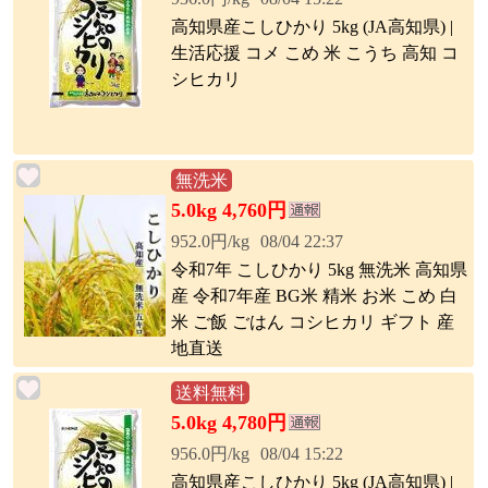
高知県産こしひかり 5kg (JA高知県) |
生活応援 コメ こめ 米 こうち 高知 コ
シヒカリ
無洗米
5.0kg 4,760円
952.0円/kg
08/04 22:37
令和7年 こしひかり 5kg 無洗米 高知県
産 令和7年産 BG米 精米 お米 こめ 白
米 ご飯 ごはん コシヒカリ ギフト 産
地直送
送料無料
5.0kg 4,780円
956.0円/kg
08/04 15:22
高知県産こしひかり 5kg (JA高知県) |