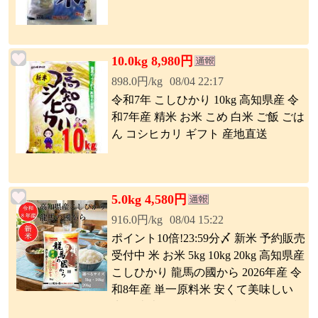
10.0kg 8,980円
898.0円/kg
08/04 22:17
令和7年 こしひかり 10kg 高知県産 令
和7年産 精米 お米 こめ 白米 ご飯 ごは
ん コシヒカリ ギフト 産地直送
5.0kg 4,580円
916.0円/kg
08/04 15:22
ポイント10倍!23:59分〆 新米 予約販売
受付中 米 お米 5kg 10kg 20kg 高知県産
こしひかり 龍馬の國から 2026年産 令
和8年産 単一原料米 安くて美味しい
生活 幸南食糧 おくさま印