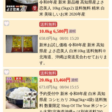
令和8年産 新米 新品種 高知県産よさ
恋美人 10kg (5kgx2) 送料無料 精米 白
米 美味しいお米 2026年産
送料無料
10.0kg 6,580円
658.0円/kg
08/01 15:20
新米お試し価格 令和8年産 新米 高知
県産 よさ恋美人 白米10kg 送料無料※
北海道、沖縄は発送見合わせておりま
す。
送料無料
20.0kg 13,460円
673.0円/kg
08/04 15:15
予約受付中 新米 令和8年産 白米 高知
県産 コシヒカリ 20kg(5kg×4袋) 送料無
料 数量限定 Shop Of The Year 米ジャン
ル大賞[北海道沖縄へは別途送料760