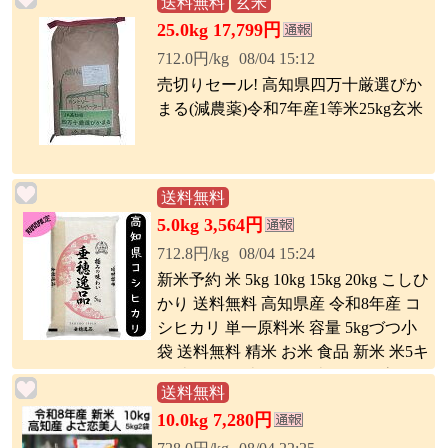
送料無料
玄米
25.0kg 17,799円
712.0円/kg
08/04 15:12
売切りセール! 高知県四万十厳選ぴか
まる(減農薬)令和7年産1等米25kg玄米
送料無料
5.0kg 3,564円
712.8円/kg
08/04 15:24
新米予約 米 5kg 10kg 15kg 20kg こしひ
かり 送料無料 高知県産 令和8年産 コ
シヒカリ 単一原料米 容量 5kgづつ小
袋 送料無料 精米 お米 食品 新米 米5キ
ロ 米10キロ 米15キロ 米20キロ 高知こ
送料無料
しひかり
10.0kg 7,280円