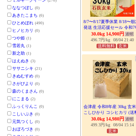
ミルキークイーン
(270)
ななつぼし
(0)
あきたこまち
(6)
8/7〜8/17夏季休業 8/18〜
ひとめぼれ
(490)
発送 生活応援セール 令和7
ヒノヒカリ
(0)
産 会津 里山のつぶ 30kg 
30.0kg 14,900円
つや姫
(1)
石抜色選 1等 福島県産 送
496.7円/kg
08/04 21:40
料地域あり
雪若丸
(1)
送料無料
玄米
新之助
(1)
はえぬき
(3)
ササニシキ
(21)
きぬむすめ
(0)
さがびより
(0)
森のくまさん
(0)
にこまる
(2)
ふっくりんこ
(0)
会津産 令和8年産 30kg 玄米
こしひかり コシヒカリ (送
こしいぶき
(0)
九州地方600円) 農家が食べ
30.0kg 14,980円
元気つくし
(0)
おいしいお米! 熨斗 のし 
499.3円/kg
08/04 15:14
おぼろづき
(0)
暮 福島 福島産 会津
玄米