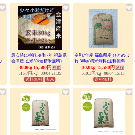
最安値に挑戦!令和7年 福島県
令和7年産 福島県産 ひとめぼ
ぶ
会津産 玄米30kg(精米無料)
れ 30kg(精米無料)送料無料
少々小粒だけど美味しいお米
※※北海道、沖縄は発送見合
30.0kg 15,500円
30.0kg 15,580円
わせております。
516.7円/kg
08/04 21:35
519.3円/kg
08/04 15:13
送料無料
玄米
送料無料