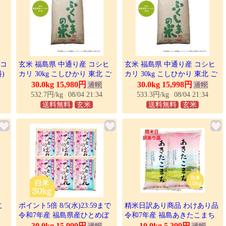
 コ
玄米 福島県 中通り産 コシヒ
玄米 福島県 中通り産 コシヒ
)
カリ 30kg こしひかり 東北 ご
カリ 30kg こしひかり 東北 ご
合
飯 ごはん お米 米 福島県産 30
飯 ごはん お米 米 福島県産 30
30.0kg 15,980円
30.0kg 15,998円
キロ 30kg
キロ 30kg
532.7円/kg
08/04 21:34
533.3円/kg
08/04 21:34
送料無料
玄米
送料無料
玄米
こ
ポイント5倍 8/5(水)23:59まで
精米日訳あり商品 わけあり品
令和7年産 福島県産ひとめぼ
令和7年産 福島あきたこまち
 コ
れ 白米 送料無料 30kg(5kg×6
白米 送料無料 10kg 期日指定
30.0kg 15,999円
10.0kg 5,399円