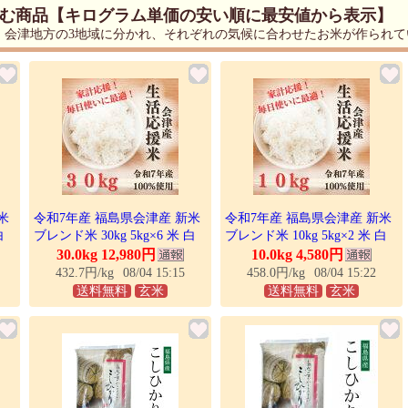
む商品【キログラム単価の安い順に最安値から表示】
、会津地方の3地域に分かれ、それぞれの気候に合わせたお米が作られて
米
令和7年産 福島県会津産 新米
令和7年産 福島県会津産 新米
白
ブレンド米 30kg 5kg×6 米 白
ブレンド米 10kg 5kg×2 米 白
務
米 玄米 送料無料 家庭用 業務
米 玄米 送料無料 家庭用 業務
30.0kg 12,980円
10.0kg 4,580円
ひ
用 生活応援米 コシヒカリ ひ
用 コシヒカリ ひとめぼれ 生
432.7円/kg
08/04 15:15
458.0円/kg
08/04 15:22
米
とめぼれ 備蓄米不使用 お米
活応援米 備蓄米不使用 お米
送料無料
玄米
送料無料
玄米