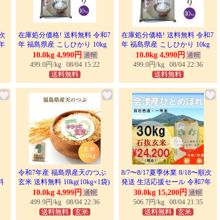
順次
在庫処分価格! 送料無料 令和7
在庫処分価格! 送料無料 令和7
年
年 福島県産 こしひかり 10kg
年 福島県産 こしひかり 10kg
玄米
米 コシヒカリ 白米
米 コシヒカリ 白米 爆買
10.0kg 4,990円
10.0kg 4,990円
料無
499.0円/kg
08/04 15:22
499.0円/kg
08/04 22:36
送料無料
送料無料
令和7年産 福島県産天のつぶ
8/7〜8/17夏季休業 8/18〜順次
料
玄米 送料無料 10kg(10kg×1袋)
発送 生活応援セール 令和7年
る
米 お米 玄米 コメ こめ 玄米
産 30kg玄米 会津産 ひとめぼ
10.0kg 4,999円
30.0kg 15,200円
お歳
10kg
れ 一等米 石抜色選(産地直
499.9円/kg
08/04 22:36
506.7円/kg
08/04 21:35
送・送料無料地域あり)
送料無料
玄米
送料無料
玄米