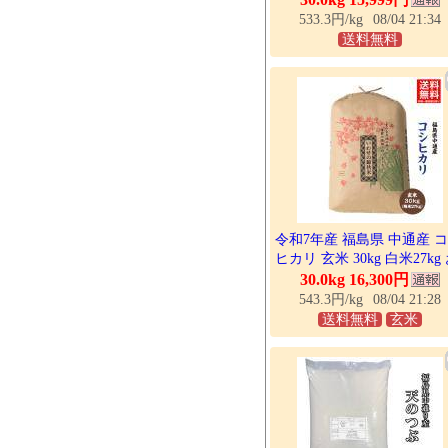
メ こめ 白米 30kg
533.3円/kg
08/04 21:34
送料無料
令和7年産 福島県 中通産 
ヒカリ 玄米 30kg 白米27kg
米 爆買
30.0kg 16,300円
543.3円/kg
08/04 21:28
送料無料
玄米