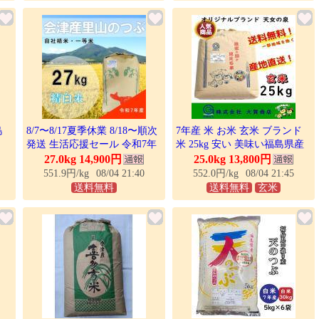
島
8/7〜8/17夏季休業 8/18〜順次
7年産 米 お米 玄米 ブランド
発送 生活応援セール 令和7年
米 25kg 安い 美味い福島県産
 爆
産 会津 里山のつぶ 27kg 白米
送料無料 天女の泉25kg 玄米
27.0kg 14,900円
25.0kg 13,800円
石抜色選 1等 福島県産 送料無
551.9円/kg
08/04 21:40
552.0円/kg
08/04 21:45
料地域あり
送料無料
送料無料
玄米