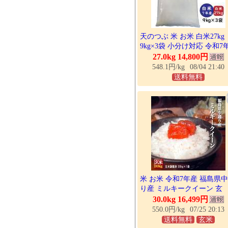
天のつぶ 米 お米 白米27kg
9kg×3袋 小分け対応 令和7
産 福島県中通り産
27.0kg 14,800円
548.1円/kg
08/04 21:40
送料無料
米 お米 令和7年産 福島県
り産 ミルキークイーン 玄
米:30kg(白米:約27kg) 精米
30.0kg 16,499円
送料無料 ※一部地域を除く
550.0円/kg
07/25 20:13
沖縄県・離島不可
送料無料
玄米