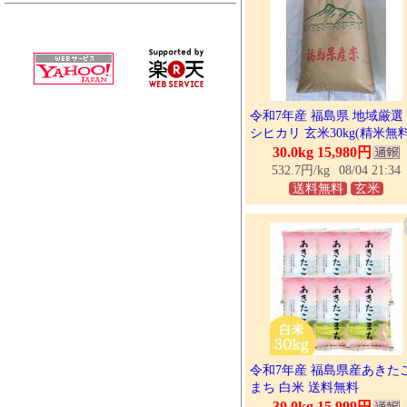
令和7年産 福島県 地域厳選
シヒカリ 玄米30kg(精米無料
送料無料 ※玄米ご希望の場
30.0kg 15,980円
は選択ください
532.7円/kg
08/04 21:34
送料無料
玄米
令和7年産 福島県産あきた
まち 白米 送料無料
30kg(5kg×6袋) 米 お米 白米
30.0kg 15,999円