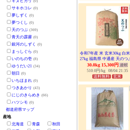
キヌヒカリ
(0)
サキホコレ
(0)
夢しずく
(0)
夢つくし
(0)
天のつぶ
(369)
青天の霹靂
(0)
銀河のしずく
(0)
まっしぐら
(0)
令和7年産 米 玄米30kg 白米
いのちの壱
(8)
27kg 福島県 中通産 天のつ
小分け お米 爆買
30.0kg 15,300円
ゆうだい21
(34)
510.0円/kg
08/04 21:35
朝日
(0)
送料無料
玄米
いちほまれ
(0)
つきあかり
(43)
にじのきらめき
(66)
ハツシモ
(0)
都道府県マップ
産地
北海道
青森
秋田