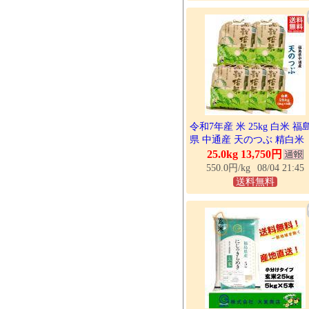
令和7年産 米 25kg 白米 福
県 中通産 天のつぶ 精白米
25kg (5kg×5袋) 小分け お米
25.0kg 13,750円
買
550.0円/kg
08/04 21:45
送料無料