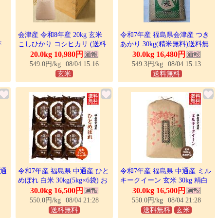
会津産 令和8年産 20kg 玄米
令和7年産 福島県会津産 つき
年
こしひかり コシヒカリ (送料
あかり 30kg(精米無料)送料無
九州地方600円) 農家が食べる
料 ※北海道、沖縄は発送見合
20.0kg 10,980円
30.0kg 16,480円
おいしいお米! 熨斗 のし お歳
わせております。
549.0円/kg
08/04 15:16
549.3円/kg
08/04 15:13
暮 福島 福島産 会津
玄米
送料無料
中通
令和7年産 福島県 中通産 ひと
令和7年産 福島県 中通産 ミル
めぼれ 白米 30kg(5kg×6袋) お
キークイーン 玄米 30kg 精白
無料
米 爆買
米27kg お米 爆買
30.0kg 16,500円
30.0kg 16,500円
 ※
550.0円/kg
08/04 21:28
550.0円/kg
08/04 21:28
送料無料
送料無料
玄米