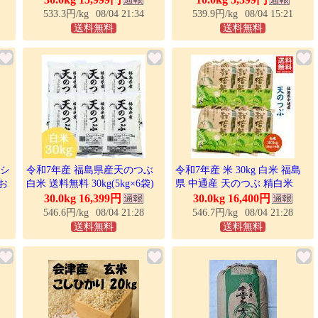
袋) 米 お米 白米 コメ こめ 白
不可 即日発送 訳あり米 訳あ
533.3円/kg
08/04 21:34
539.9円/kg
08/04 15:21
米 30kg
り食品 在庫処分
送料無料
送料無料
コシ
令和7年産 福島県産天のつぶ
令和7年産 米 30kg 白米 福島
 お
白米 送料無料 30kg(5kg×6袋)
県 中通産 天のつぶ 精白米
米 お米 白米 コメ こめ 白米
30kg (5kg×6袋) 小分け お米 爆
30.0kg 16,399円
30.0kg 16,400円
30kg
買
546.6円/kg
08/04 21:28
546.7円/kg
08/04 21:28
送料無料
送料無料