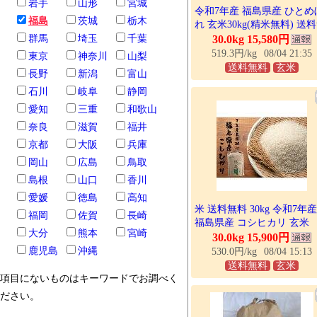
岩手
山形
宮城
令和7年産 福島県産 ひとめ
福島
茨城
栃木
れ 玄米30kg(精米無料) 送
料 ※玄米ご希望の場合は選
群馬
埼玉
千葉
30.0kg 15,580円
ください
519.3円/kg
08/04 21:35
東京
神奈川
山梨
送料無料
玄米
長野
新潟
富山
石川
岐阜
静岡
愛知
三重
和歌山
奈良
滋賀
福井
京都
大阪
兵庫
岡山
広島
鳥取
島根
山口
香川
愛媛
徳島
高知
米 送料無料 30kg 令和7年産
福岡
佐賀
長崎
福島県産 コシヒカリ 玄米
大分
熊本
宮崎
30kg お米 精米無料 送料無
30.0kg 15,900円
鹿児島
沖縄
530.0円/kg
08/04 15:13
送料無料
玄米
項目にないものはキーワードでお調べく
ださい。